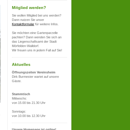
Mitglied werden?
Sie wollen Mitglied bei uns werden?
Dann nutzen Sie unser
Kontaktformular
für weitere Infos.
Sie möchten eine Gartenparzelle
pachten? Dann wenden Sie sich an
das Liegenschaftsamt der Stadt
Mörfelden-Walldorf.
Wir freuen uns in jedem Fall auf Sie!
Aktuelles
Öffnungszeiten Vereinsheim
Dirk Burmester wartet auf unsere
Gäste.
Stammtisch
Mittwochs:
von 15.00 bis 21.30 Uhr
Sonntags:
von 10.00 bis 12.30 Uhr
Unsere Homepage ist online!