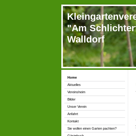
Kleingartenver
"Am Schlichter
Walldorf
Home
Aktuelles
Vereinsheim
Bilder
Unser Verein
Anfahrt
Kontakt
Sie wollen einen Garten pachten?
Gästebuch