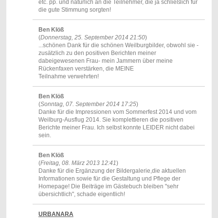
etc. pp. und natürlich an die Teilnehmer, die ja schließlich für
die gute Stimmung sorgten!
Ben Klöß
(
Donnerstag, 25. September 2014 21:50
)
...schönen Dank für die schönen Weilburgbilder, obwohl sie -
zusätzlich zu den positiven Berichten meiner
dabeigewesenen Frau- mein Jammern über meine
Rückenfaxen verstärken, die MEINE
Teilnahme verwehrten!
Ben Klöß
(
Sonntag, 07. September 2014 17:25
)
Danke für die Impressionen vom Sommerfest 2014 und vom
Weilburg-Ausflug 2014. Sie komplettieren die positiven
Berichte meiner Frau. Ich selbst konnte LEIDER nicht dabei
sein.
Ben Klöß
(
Freitag, 08. März 2013 12:41
)
Danke für die Ergänzung der Bildergalerie,die aktuellen
Informationen sowie für die Gestaltung und Pflege der
Homepage! Die Beiträge im Gästebuch bleiben "sehr
übersichtlich", schade eigentlich!
URBANARA