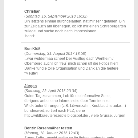
Christian
(
Sonntag, 16. September 2018 16:32
)
Bin letztens einmal durchgelaufen, hat mir sehr gefallen. Bin
zur Zeit auch am überlegen, ob ich mir einen Schrebergarten
zulege und suche noch nach Impressionen!
:hand:
Ben Klöß
(
Donnerstag, 31. August 2017 18:58
)
...war widdermaa schee! Der Ausflug dach Wertheim /
Obernborg auch! Ich freu´ mich schon uff die Fottos hier!
Danke für die tolle Organisation und Dank an die heitere
"Meute"!
Jürgen
(
Samstag, 23. April 2016 23:34
)
Guten Tag zusammen, Lob für die informative Seite,
übrigens anbei eine Internetseite über Terminen zu
Wildkräuterführungen (z.B. Löwenzahn, Knoblauchsrauke…)
bundesweit, sortiert nach PLZ, siehe
http://wildkraeuterrezepte.blogspot.de/ , viele Grüsse, Jürgen
Benzin Rasenmäher testen
(
Montag, 18. Januar 2016 12:43
)
Super Seite , macht weiter so ihr lieben gartenfreunde