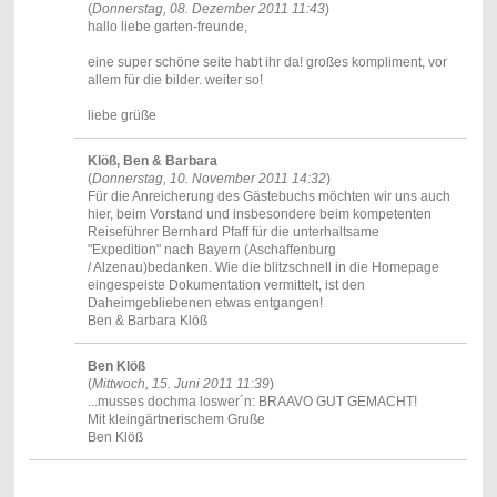
(
Donnerstag, 08. Dezember 2011 11:43
)
hallo liebe garten-freunde,
eine super schöne seite habt ihr da! großes kompliment, vor
allem für die bilder. weiter so!
liebe grüße
Klöß, Ben & Barbara
(
Donnerstag, 10. November 2011 14:32
)
Für die Anreicherung des Gästebuchs möchten wir uns auch
hier, beim Vorstand und insbesondere beim kompetenten
Reiseführer Bernhard Pfaff für die unterhaltsame
"Expedition" nach Bayern (Aschaffenburg
/ Alzenau)bedanken. Wie die blitzschnell in die Homepage
eingespeiste Dokumentation vermittelt, ist den
Daheimgebliebenen etwas entgangen!
Ben & Barbara Klöß
Ben Klöß
(
Mittwoch, 15. Juni 2011 11:39
)
...musses dochma loswer´n: BRAAVO GUT GEMACHT!
Mit kleingärtnerischem Gruße
Ben Klöß