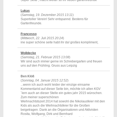
Lukas
(
Samstag, 19. Dezember 2015 13:11
)
Supertoller Verein! Sehr entspannd. Bestens für
Gartenfreunde.
Francesso
(
Mittwoch, 22. Juli 2015 20:24
)
ine super schöne seite habt ihr da! großes kompliment,
Wolldecke
(
Samstag, 21. Februar 2015 13:08
)
Wir sind auch immer gerne im Schrebergarten und freuen
uns auf den Frühling. Gruss aus Leipzig
Ben Klöß
(
Sonntag, 04. Januar 2015 12:52
)
...wenn ich auch wohl leider der einzige einsame
Kommentarist auf dieser Seite bin, möchte ich allen KGV
´lern auch an dieser Stelle ein gutes jahr 2015 wünschen.
Zum meiner superschönen
Weihnachtstszeit 2014 hat sowohl die Nikolausfeier mit den
Kids als auch die Weihnachtsfeier für die Großen
beigetragen. Dank an die Organisatoren und Aktivisten
Rosita, Wolfgang, Dirk und Bernhard