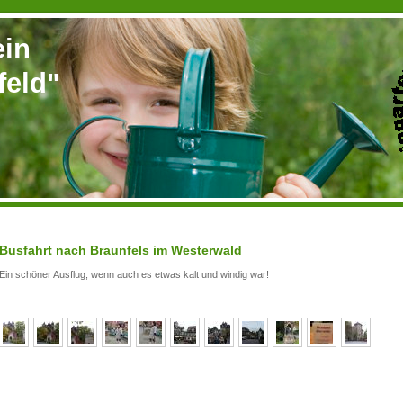
ein
feld"
Busfahrt nach Braunfels im Westerwald
Ein schöner Ausflug, wenn auch es etwas kalt und windig war!