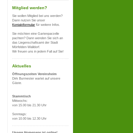
Mitglied werden?
Sie wollen Mitglied bei uns werden?
Dann nutzen Sie unser
Kontaktformular
für weitere Infos.
Sie möchten eine Gartenparzelle
pachten? Dann wenden Sie sich an
das Liegenschaftsamt der Stadt
Mörfelden-Walldorf.
Wir freuen uns in jedem Fall auf Sie!
Aktuelles
Öffnungszeiten Vereinsheim
Dirk Burmester wartet auf unsere
Gäste.
Stammtisch
Mittwochs:
von 15.00 bis 21.30 Uhr
Sonntags:
von 10.00 bis 12.30 Uhr
Unsere Homepage ist online!